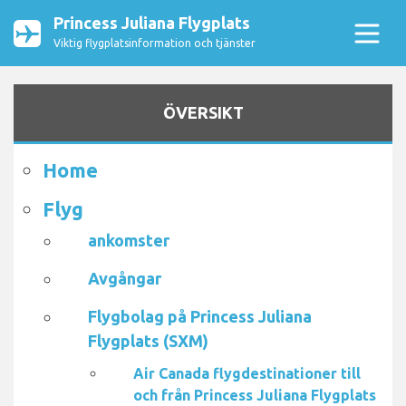
Princess Juliana Flygplats
Viktig flygplatsinformation och tjänster
ÖVERSIKT
Home
Flyg
ankomster
Avgångar
Flygbolag på Princess Juliana
Flygplats (SXM)
Air Canada flygdestinationer till
och från Princess Juliana Flygplats