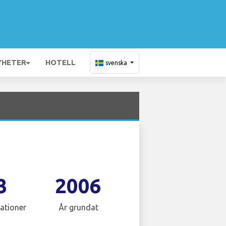
YHETER
HOTELL
svenska
3
2006
ationer
År grundat