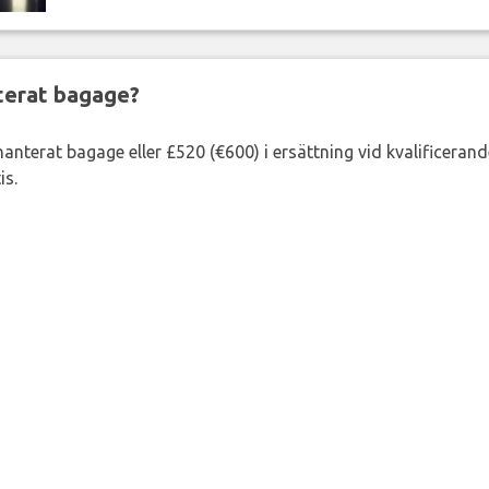
nterat bagage?
lhanterat bagage eller £520 (€600) i ersättning vid kvalificeran
is.