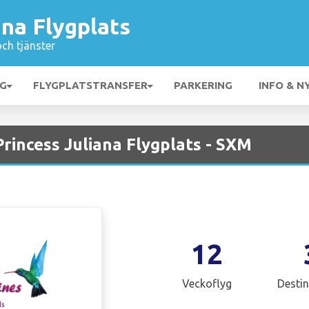
ana Flygplats
och tjänster
NG
FLYGPLATSTRANSFER
PARKERING
INFO & N
Princess Juliana Flygplats - SXM
12
Veckoflyg
Destin