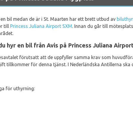
 en bil medan de är i St. Maarten har ett brett utbud av
biluthy
 till
Princess Juliana Airport SXM
. Innan du går till mötesplat
rådet.
u hyr en bil från Avis på Princess Juliana Airpor
hyresavtalet förutsatt att de uppfyller samma krav som huvudfö
ft tillkommer för denna tjänst. I Nederländska Antillerna ska 
ga för uthyrning: