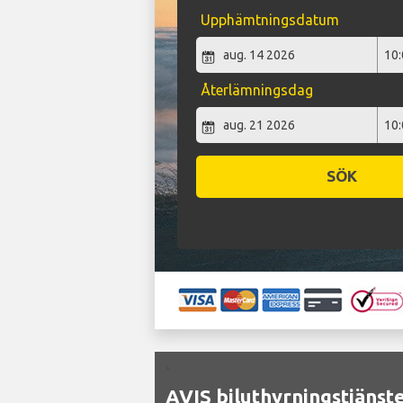
Upphämtningsdatum
Återlämningsdag
SÖK
`
AVIS biluthyrningstjänste