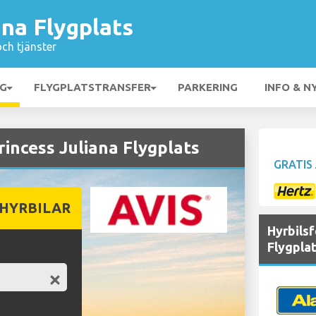
ana Flygplats
och tjänster
NG
FLYGPLATSTRANSFER
PARKERING
INFO & N
rincess Juliana Flygplats
GRATIS
 HYRBILAR
Hyrbilsf
Flygpla