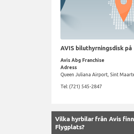
AVIS biluthyrningsdisk på P
Avis Abg Franchise
Adress
Queen Juliana Airport, Sint Maart
Tel: (721) 545-2847
Vilka hyrbilar från Avis fin
Flygplats?