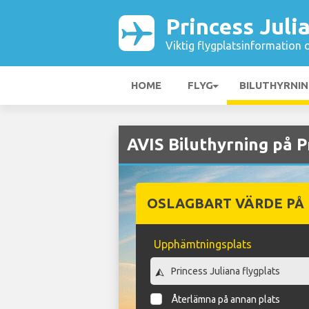
Princess Juli
Viktig flygplatsinformation 
HOME
FLYG
BILUTHYRNI
AVIS Biluthyrning på P
OSLAGBART VÄRDE PÅ
Upphämtningsplats
Återlämna på annan plats