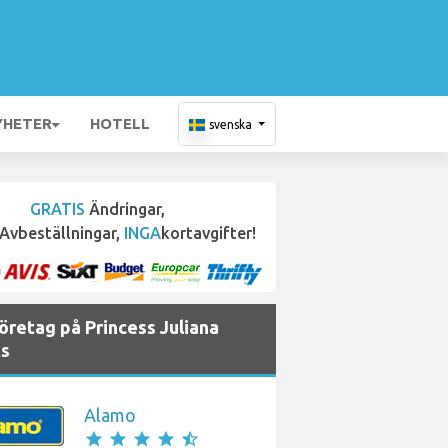
YHETER
HOTELL
svenska
GRATIS
Ändringar,
Avbeställningar,
INGA
kortavgifter!
öretag på Princess Juliana
ts
Alamo
star
star
star
star
star_half