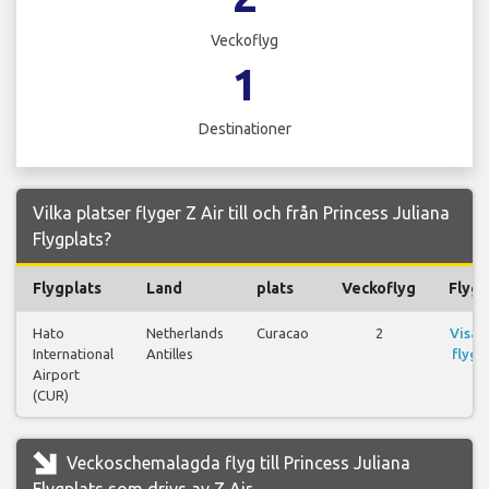
Veckoflyg
1
Destinationer
Vilka platser flyger Z Air till och från Princess Juliana
Flygplats?
Flygplats
Land
plats
Veckoflyg
Flyg
Hato
Netherlands
Curacao
2
Visa
International
Antilles
flyg
Airport
(CUR)
Veckoschemalagda flyg till Princess Juliana