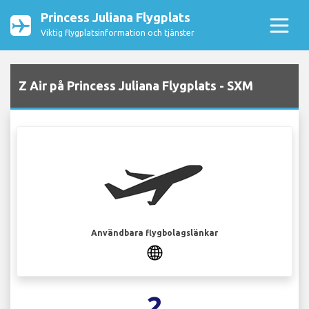
Princess Juliana Flygplats
Viktig flygplatsinformation och tjänster
Z Air på Princess Juliana Flygplats - SXM
Användbara flygbolagslänkar
2