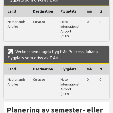
Flygplats som drivs av Z Air
Land
Destination
Flygplats
må
ti
o
Netherlands
Curacao
Hato
0
0
0
Antilles
International
Airport
(CUR)
Veckoschemalagda flyg från Princess Juliana
Flygplats som drivs av Z Air
Land
Destination
Flygplats
må
ti
o
Netherlands
Curacao
Hato
0
0
0
Antilles
International
Airport
(CUR)
Planering av semester- eller