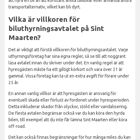
att hyra en bil än att konstant anlita taxibilar eller använda andra
transportalternativ, vilket kan bli dyrt.
Vilka är villkoren för
biluthyrningsavtalet på Sint
Maarten?
Det är viktigt att förstå villkoren för biluthyrningsavtalet. Varje
uthyrningsföretag har sina egna regler, så se till att noggrant
läsa avtalet innan du skriver under det. En vanlig regel är att
hyresgästen måste ha ett giltigt körkort och vara över 21 år
gammal. Vissa företag kan ta ut en extra avgift för förare under
25 år.
En annan vanlig villkor är att hyresgästen är ansvarig för
eventuell skada eller förlust av fordonet under hyresperioden.
Detta inkluderar skador från olyckor, stöld eller vandalisering.
De flesta avtalen begränsar också var du kan köra den hyrda
bilen, till exempel att du inte får lämna Sint Maarten eller köra
off-road.
Det kan också finnas begränsningar för hur många miles du kan