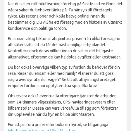
När du väljer rätt biluthyrningsföretag på Sint Maarten finns det
några saker du behöver tänka på. Ta hänsyn till företagets
rykte. Läs recensioner och kolla betyg online innan du
bestämmer dig. Du vill ha ett företag med en historia av utmärkt
kundservice och pålitliga fordon.
En annan viktig faktor är att jämföra priser från olika företag för
att säkerställa att du får det bästa möjliga erbjudandet.
Kontrollera dock deras villkor innan du väljer det billigaste
alternativet, eftersom de kan ha dolda avgifter eller kostnader.
Du bör också överväga vilken typ av fordon du behöver för din
resa. Reser du ensam eller med familj? Planerar du att göra
några äventyr utanför vägen? Se till att uthyrningsföretaget
erbjuder fordon som uppfyller dina specifika krav.
Observera också eventuella ytterligare tjänster de erbjuder,
som 24-timmars vägassistans, GPS-navigeringssystem eller
bilbarnstolar. Dessa kan vara värdefulla tillägg som förbättrar
din upplevelse när du hyr en bil på Sint Maarten.
För att jämföra priser eller boka en hyrbil, se tillgängliga
biluthyrningstjänster på Sint Maarten
.