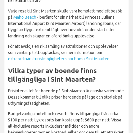
rika kultur och arv.
Varje resa till Sint Maarten skulle vara komplett med ett besök
på
Maho Beach
- berömt för sin närhet till Princess Juliana
International Airport (Sint Maarten Airport) landningsbana, där
flygplan flyger extremt lågt över huvudet under start eller
landning och skapar en oförglömlig upplevelse.
För att avslöja en rik samling av attraktioner och upplevelser
som väntar på att upptäckas, se mer information om
extraordinära turistmöjligheter som finns i Sint Maarten
.
Vilka typer av boende finns
tillgängliga i Sint Maarten?
Prisintervallet för boende på Sint Maarten är ganska varierande.
Dessa kommer till olika priser beroende på läge och storlek på
uthyrningsfastigheten.
Budgetvänliga hotell och resorts finns tillgängliga från cirka
$100 per natt. Lyxresorts kan kosta uppåt $600 per natt. Vissa
all-inclusive resorts inkluderar måltider och andra
bekvämligheter mot en kostnad, vilket gör dem till ett attraktivt