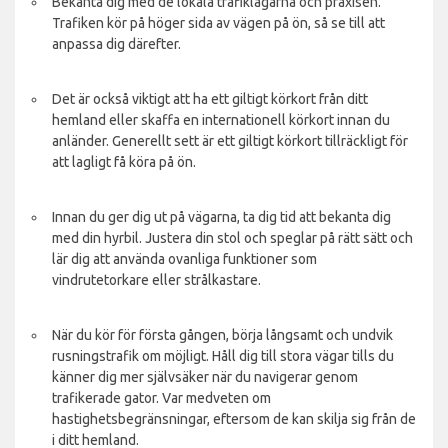
Bekanta dig med de lokala trafiklagarna och praxisen.
Trafiken kör på höger sida av vägen på ön, så se till att
anpassa dig därefter.
Det är också viktigt att ha ett giltigt körkort från ditt
hemland eller skaffa en internationell körkort innan du
anländer. Generellt sett är ett giltigt körkort tillräckligt för
att lagligt få köra på ön.
Innan du ger dig ut på vägarna, ta dig tid att bekanta dig
med din hyrbil. Justera din stol och speglar på rätt sätt och
lär dig att använda ovanliga funktioner som
vindrutetorkare eller strålkastare.
När du kör för första gången, börja långsamt och undvik
rusningstrafik om möjligt. Håll dig till stora vägar tills du
känner dig mer självsäker när du navigerar genom
trafikerade gator. Var medveten om
hastighetsbegränsningar, eftersom de kan skilja sig från de
i ditt hemland.