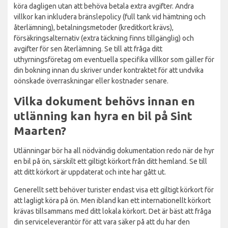
köra dagligen utan att behöva betala extra avgifter. Andra
villkor kan inkludera bränslepolicy (full tank vid hämtning och
återlämning), betalningsmetoder (kreditkort krävs),
försäkringsalternativ (extra täckning finns tillgänglig) och
avgifter för sen återlämning. Se till att fråga ditt
uthyrningsföretag om eventuella specifika villkor som gäller för
din bokning innan du skriver under kontraktet för att undvika
oönskade överraskningar eller kostnader senare.
Vilka dokument behövs innan en
utlänning kan hyra en bil på Sint
Maarten?
Utlänningar bör ha all nödvändig dokumentation redo när de hyr
en bil på ön, särskilt ett giltigt körkort från ditt hemland. Se till
att ditt körkort är uppdaterat och inte har gått ut.
Generellt sett behöver turister endast visa ett giltigt körkort för
att lagligt köra på ön. Men ibland kan ett internationellt körkort
krävas tillsammans med ditt lokala körkort. Det är bäst att fråga
din serviceleverantör för att vara säker på att du har den