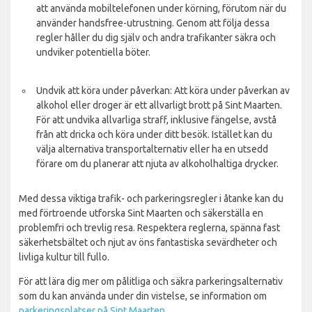
att använda mobiltelefonen under körning, förutom när du
använder handsfree-utrustning. Genom att följa dessa
regler håller du dig själv och andra trafikanter säkra och
undviker potentiella böter.
Undvik att köra under påverkan: Att köra under påverkan av
alkohol eller droger är ett allvarligt brott på Sint Maarten.
För att undvika allvarliga straff, inklusive fängelse, avstå
från att dricka och köra under ditt besök. Istället kan du
välja alternativa transportalternativ eller ha en utsedd
förare om du planerar att njuta av alkoholhaltiga drycker.
Med dessa viktiga trafik- och parkeringsregler i åtanke kan du
med förtroende utforska Sint Maarten och säkerställa en
problemfri och trevlig resa. Respektera reglerna, spänna fast
säkerhetsbältet och njut av öns fantastiska sevärdheter och
livliga kultur till fullo.
För att lära dig mer om pålitliga och säkra parkeringsalternativ
som du kan använda under din vistelse, se information om
parkeringsplatser på Sint Maarten
.