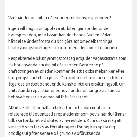
Vad händer om bilen går sönder under hyresperioden?
Ingen vill någonsin uppleva att bilen går sönder under
hyresperioden, men tyvärr kan det hända. Vid en sådan
händelse är det första du bör göra att omedelbart ringa
biluthyrningsföretaget och informera dem om situationen.
Respekterade biluthyrningsföretag erbjuder vägassistans som
du bör använda om din bil går sönder. Beroende på
omfattningen av skadan kommer de att skicka mekaniker eller
bärgningsbilar till din plats. Om problemet är mindre och kan
åtgärdas snabbt behöver du kanske inte en ersättningsbil. Om
omfattande reparationer behövs under en längre tid kan du
behöva begära en annan bil från företaget.
Alltid se till att behålla alla kvitton och dokumentation
relaterade till eventuella reparationer som bevis när du lämnar
tillbaka fordonet vid slutet av hyrestiden. Kom också ihåg att
veta vad som täcks av försäkringen i förväg kan spara dig
onödiga utgifter senare på grund av oförutsedda