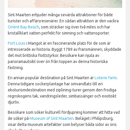
Sint Maarten erbjuder många sevärda attraktioner för både
turister och affärsresenärer. En sådan attraktion är den vackra
Orient Bay Beach
, som sträcker sig över två miles och har
kristallklart vatten perfekt för simning och vattensporter.
Fort Louis
i Marigot är en fascinerande plats för de som är
intresserade av historia. Byggt 1789 av fransmännen, skyddade
det mot brittiska flottstyrkor. Besökare kan njuta av
panoramautsikt över ön från toppen av denna historiska
fästning.
En annan populär destination på Sint Maarten är
Loterie Farm
.
Denna tidigare sockerplantage har omvandlats till en
ekoturismdestination med ziplining-turer genom den frodiga
regnskogens tak, vandringsleder, simbassänger och exotiskt
djurliv.
Besökare som söker kulturell fördjupning kommer att hitta vad
de söker på
Museum of Sint Maarten
. Beläget i Philipsburg,
visar detta museum artefakter som belyser båda sidor av öns