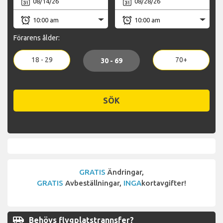
Förarens ålder:
18 - 29
70+
30 - 69
SÖK
GRATIS
Ändringar,
GRATIS
Avbeställningar,
INGA
kortavgifter!
airport_shuttle
Behövs flygplatstrannsfer?