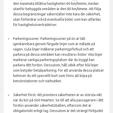
den maximala tillåtna hastigheten 60 km/timme, medan
utanför bebyggda områden är den 80 km/timme. Att följa
dessa begränsningar säkerställer inte bara din säkerhet,
utan förhindrar också eventuella böter som kan utfärdas
för hastighetsöverträdelser.
Parkeringssoner: Parkeringssoner på ön är lätt
igenkännbara genom färgade linjer som är målade på
vägen. Gula linjer indikerar parkeringsförbud och att
parkera på dessa områden kan resultera i böter. Vita linjer
markerar vanliga parkeringsplatser där du tryggt kan
parkera ditt fordon. Dessutom, håll utkik efter blå linjer
som betyder betalparkering. För att använda dessa platser
behöver du ett speciellt kort som finns att köpa på
bensinstationer och närbutiker.
Säkerhet först: Att prioritera säkerheten är av största vikt
när du kör på Sint Maarten. Se till att alla passagerare i ditt
fordon använder säkerhetsbälten, eftersom det är
obligatoriskt enligt lag. Dessutom är det strängt förbjudet