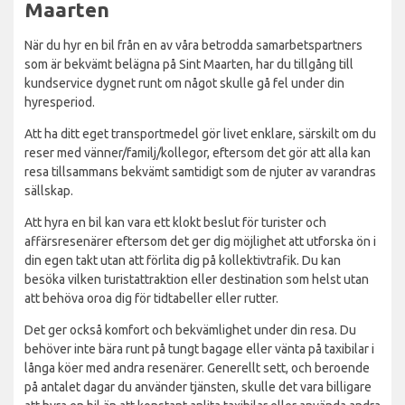
Maarten
När du hyr en bil från en av våra betrodda samarbetspartners
som är bekvämt belägna på Sint Maarten, har du tillgång till
kundservice dygnet runt om något skulle gå fel under din
hyresperiod.
Att ha ditt eget transportmedel gör livet enklare, särskilt om du
reser med vänner/familj/kollegor, eftersom det gör att alla kan
resa tillsammans bekvämt samtidigt som de njuter av varandras
sällskap.
Att hyra en bil kan vara ett klokt beslut för turister och
affärsresenärer eftersom det ger dig möjlighet att utforska ön i
din egen takt utan att förlita dig på kollektivtrafik. Du kan
besöka vilken turistattraktion eller destination som helst utan
att behöva oroa dig för tidtabeller eller rutter.
Det ger också komfort och bekvämlighet under din resa. Du
behöver inte bära runt på tungt bagage eller vänta på taxibilar i
långa köer med andra resenärer. Generellt sett, och beroende
på antalet dagar du använder tjänsten, skulle det vara billigare