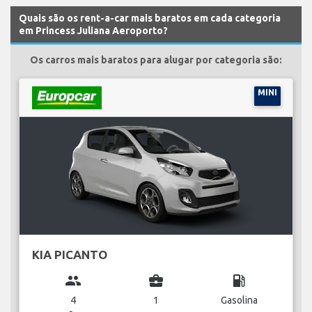
Quais são os rent-a-car mais baratos em cada categoria
em Princess Juliana Aeroporto?
Os carros mais baratos para alugar por categoria são:
MINI
KIA PICANTO
group
business_center
local_gas_station
4
1
Gasolina