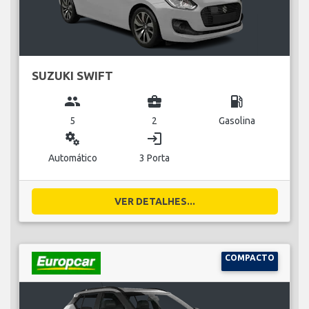
SUZUKI SWIFT
group
business_center
local_gas_station
5
2
Gasolina
miscellaneous_services
login
Automático
3 Porta
VER DETALHES...
COMPACTO