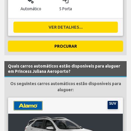
miscellaneous_services
login
Automático
5 Porta
VER DETALHES...
PROCURAR
Quais carros automáticos estão disponíveis para aluguer
em Princess Juliana Aeroporto?
Os seguintes carros automáticos estão disponíveis para
aluguer:
SUV