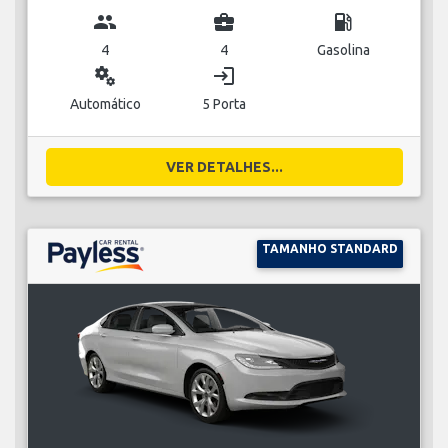
group
business_center
local_gas_station
4
4
Gasolina
miscellaneous_services
login
Automático
5 Porta
VER DETALHES...
TAMANHO STANDARD