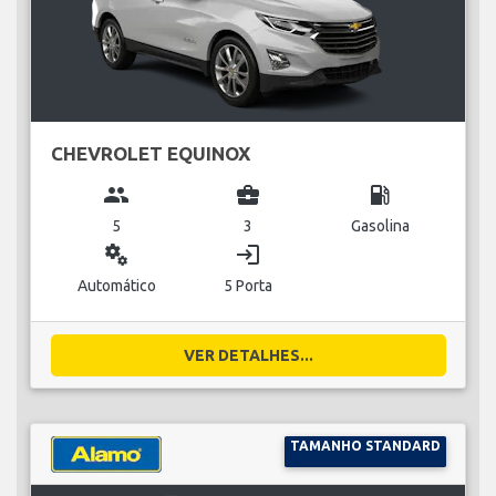
CHEVROLET EQUINOX
group
business_center
local_gas_station
5
3
Gasolina
miscellaneous_services
login
Automático
5 Porta
VER DETALHES...
TAMANHO STANDARD