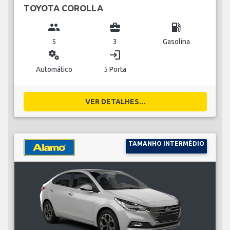
TOYOTA COROLLA
group
business_center
local_gas_station
5
3
Gasolina
miscellaneous_services
login
Automático
5 Porta
VER DETALHES...
TAMANHO INTERMÉDIO