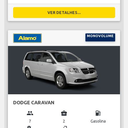
VER DETALHES...
MONOVOLUME
DODGE CARAVAN
group
business_center
local_gas_station
7
2
Gasolina