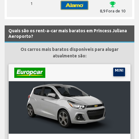
emoji_events
1
8,9 Fora de 10
Quais são os rent-a-car mais baratos em Princess Juliana
Aeroporto?
Os carros mais baratos disponíveis para alugar
atualmente são:
MINI