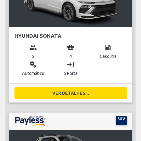
HYUNDAI SONATA
group
business_center
local_gas_station
5
4
Gasolina
miscellaneous_services
login
Automático
5 Porta
VER DETALHES...
SUV