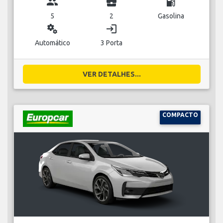
group
business_center
local_gas_station
5
2
Gasolina
miscellaneous_services
login
Automático
3 Porta
VER DETALHES...
COMPACTO