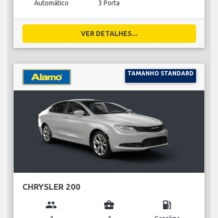
Automático
3 Porta
VER DETALHES...
TAMANHO STANDARD
CHRYSLER 200
group
business_center
local_gas_station