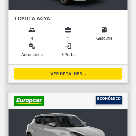
TOYOTA AGYA
group
business_center
local_gas_station
4
1
Gasolina
miscellaneous_services
login
Automático
5 Porta
VER DETALHES...
ECONÓMICO