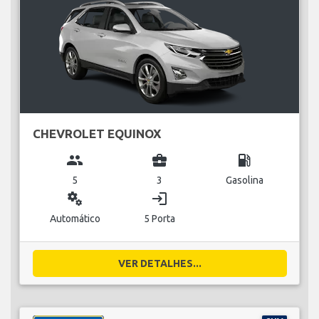
CHEVROLET EQUINOX
group
business_center
local_gas_station
5
3
Gasolina
miscellaneous_services
login
Automático
5 Porta
VER DETALHES...