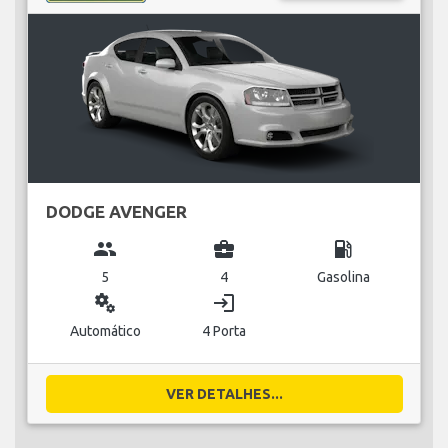
DODGE AVENGER
group
business_center
local_gas_station
5
4
Gasolina
miscellaneous_services
login
Automático
4 Porta
VER DETALHES...