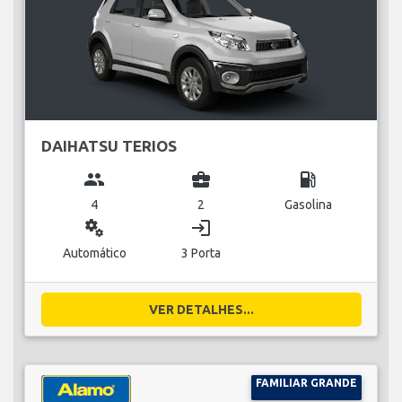
DAIHATSU TERIOS
group
business_center
local_gas_station
4
2
Gasolina
miscellaneous_services
login
Automático
3 Porta
VER DETALHES...
FAMILIAR GRANDE