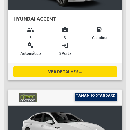
HYUNDAI ACCENT
group
business_center
local_gas_station
5
3
Gasolina
miscellaneous_services
login
Automático
5 Porta
VER DETALHES...
TAMANHO STANDARD