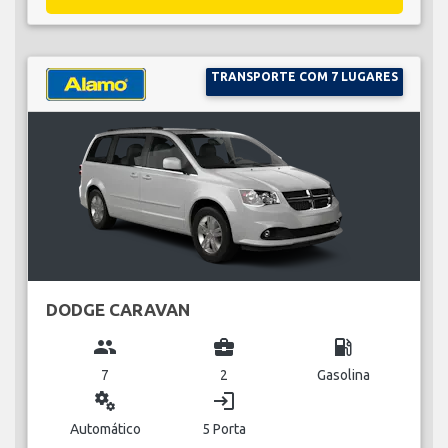
TRANSPORTE COM 7 LUGARES
DODGE CARAVAN
group
business_center
local_gas_station
7
2
Gasolina
miscellaneous_services
login
Automático
5 Porta