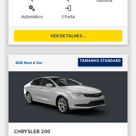
4
4
Gasolina
miscellaneous_services
login
Automático
5 Porta
VER DETALHES...
TAMANHO STANDARD
CHRYSLER 200