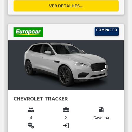
VER DETALHES...
COMPACTO
CHEVROLET TRACKER
group
business_center
local_gas_station
4
2
Gasolina
miscellaneous_services
login