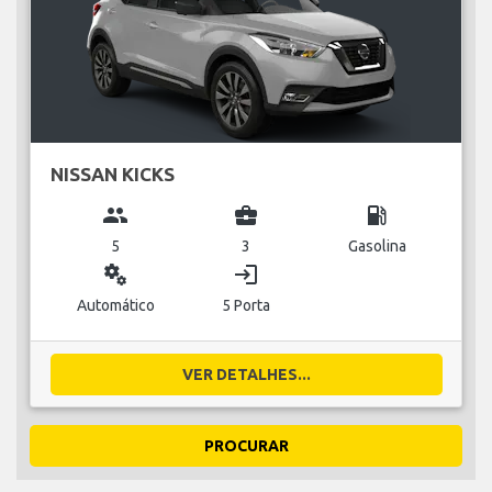
NISSAN KICKS
group
business_center
local_gas_station
5
3
Gasolina
miscellaneous_services
login
Automático
5 Porta
VER DETALHES...
PROCURAR