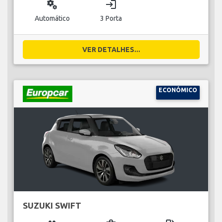
miscellaneous_services
login
Automático
3 Porta
VER DETALHES...
ECONÓMICO
SUZUKI SWIFT