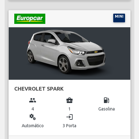
MINI
CHEVROLET SPARK
group
business_center
local_gas_station
4
1
Gasolina
miscellaneous_services
login
Automático
3 Porta