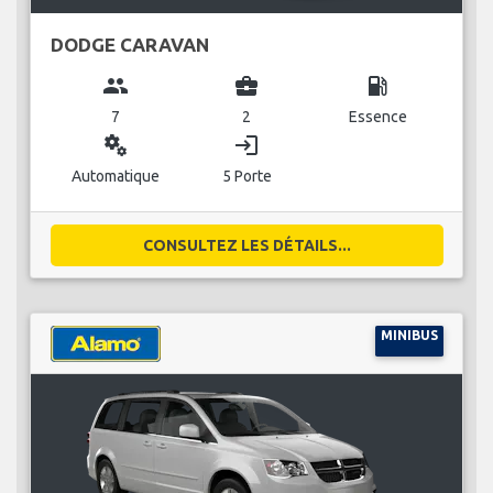
DODGE CARAVAN
group
business_center
local_gas_station
7
2
Essence
miscellaneous_services
login
Automatique
5 Porte
CONSULTEZ LES DÉTAILS...
MINIBUS