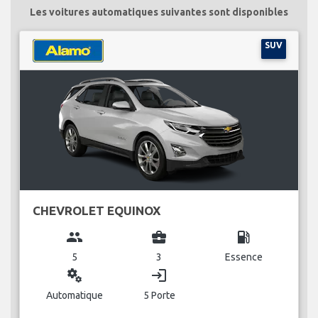
Les voitures automatiques suivantes sont disponibles
SUV
CHEVROLET EQUINOX
group
business_center
local_gas_station
5
3
Essence
miscellaneous_services
login
Automatique
5 Porte