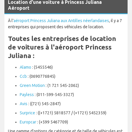
Location d'une voiture à Princess Juliana
Aéroport
À l'
aéroport Princess Juliana aux Antilles néerlandaises
, il y a 7
entreprises qui proposent des véhicules de location.
Toutes les entreprises de location
de voitures à l'aéroport Princess
Juliana :
Alamo
: (5455546)
Ccb
: (0690776845)
Green Motion
: (1 721 545-2062)
Payless
: (011-599-545-3327)
Avis
: ((721) 545-2847)
Surprice
: ((+1721) 5818577 / (+1721) 5452359)
Europcar
: (+599 5467709)
Une gamme d'options de catégorie et de taille de véhicules est