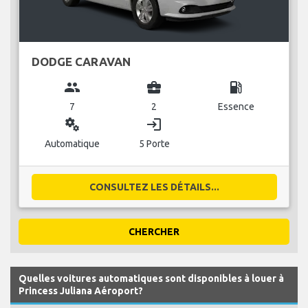
DODGE CARAVAN
group
business_center
local_gas_station
7
2
Essence
miscellaneous_services
login
Automatique
5 Porte
CONSULTEZ LES DÉTAILS...
CHERCHER
Quelles voitures automatiques sont disponibles à louer à
Princess Juliana Aéroport?