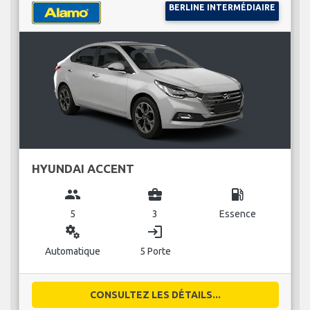
BERLINE INTERMÉDIAIRE
HYUNDAI ACCENT
group
business_center
local_gas_station
5
3
Essence
miscellaneous_services
login
Automatique
5 Porte
CONSULTEZ LES DÉTAILS...