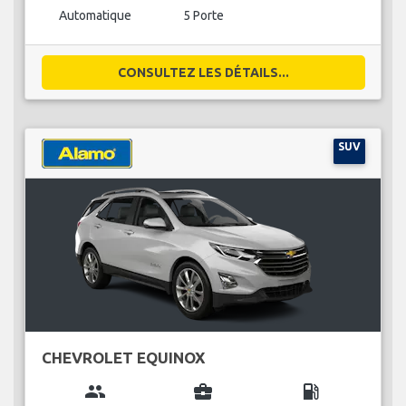
Automatique
5 Porte
CONSULTEZ LES DÉTAILS...
SUV
CHEVROLET EQUINOX
group
business_center
local_gas_station