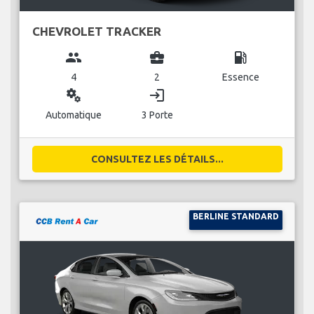
CHEVROLET TRACKER
group
business_center
local_gas_station
4
2
Essence
miscellaneous_services
login
Automatique
3 Porte
CONSULTEZ LES DÉTAILS...
BERLINE STANDARD