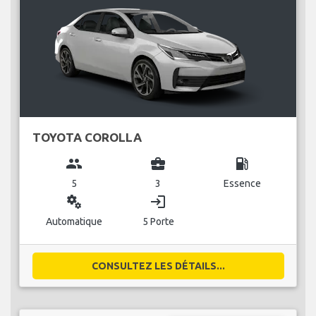
TOYOTA COROLLA
group
business_center
local_gas_station
5
3
Essence
miscellaneous_services
login
Automatique
5 Porte
CONSULTEZ LES DÉTAILS...