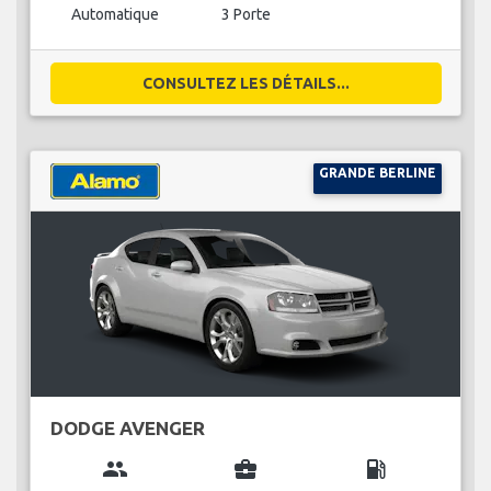
Automatique
3 Porte
CONSULTEZ LES DÉTAILS...
GRANDE BERLINE
DODGE AVENGER
group
business_center
local_gas_station