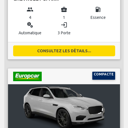
group
business_center
local_gas_station
4
1
Essence
miscellaneous_services
login
Automatique
3 Porte
CONSULTEZ LES DÉTAILS...
COMPACTE