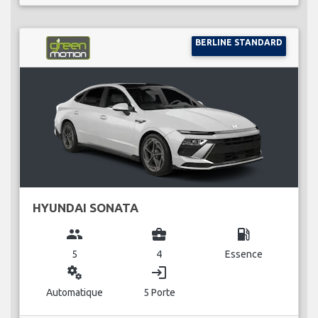
BERLINE STANDARD
HYUNDAI SONATA
group
business_center
local_gas_station
5
4
Essence
miscellaneous_services
login
Automatique
5 Porte