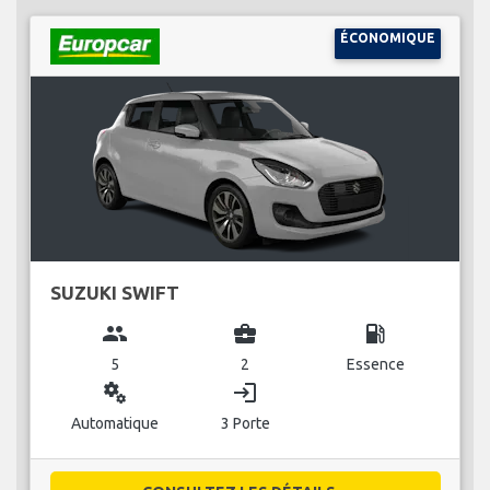
ÉCONOMIQUE
SUZUKI SWIFT
group
business_center
local_gas_station
5
2
Essence
miscellaneous_services
login
Automatique
3 Porte