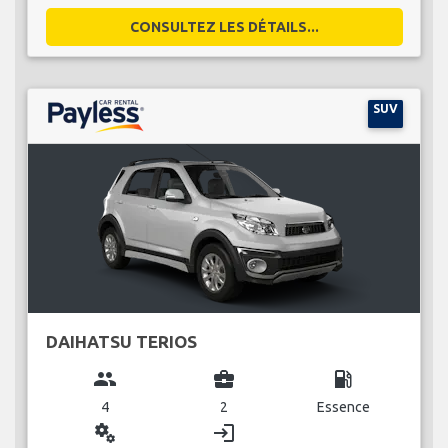
CONSULTEZ LES DÉTAILS...
SUV
DAIHATSU TERIOS
group
business_center
local_gas_station
4
2
Essence
miscellaneous_services
login