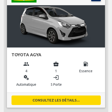
TOYOTA AGYA
group
business_center
local_gas_station
4
1
Essence
miscellaneous_services
login
Automatique
5 Porte
CONSULTEZ LES DÉTAILS...