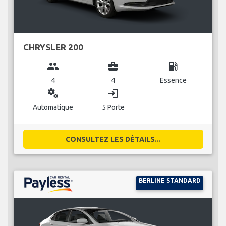
CHRYSLER 200
group
business_center
local_gas_station
4
4
Essence
miscellaneous_services
login
Automatique
5 Porte
CONSULTEZ LES DÉTAILS...
BERLINE STANDARD