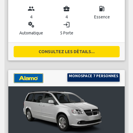
group
business_center
local_gas_station
4
4
Essence
miscellaneous_services
login
Automatique
5 Porte
CONSULTEZ LES DÉTAILS...
MONOSPACE 7 PERSONNES