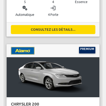
5
4
Essence
miscellaneous_services
login
Automatique
4 Porte
CONSULTEZ LES DÉTAILS...
PREMIUM
CHRYSLER 200