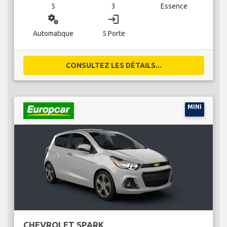
5
3
Essence
miscellaneous_services
login
Automatique
5 Porte
CONSULTEZ LES DÉTAILS...
MINI
CHEVROLET SPARK