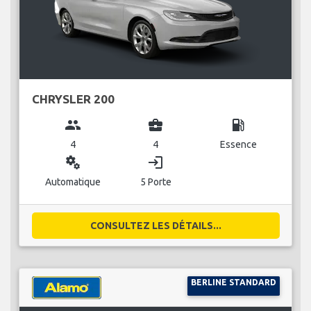
CHRYSLER 200
group
business_center
local_gas_station
4
4
Essence
miscellaneous_services
login
Automatique
5 Porte
CONSULTEZ LES DÉTAILS...
BERLINE STANDARD