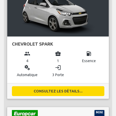
CHEVROLET SPARK
group
business_center
local_gas_station
4
1
Essence
miscellaneous_services
login
Automatique
3 Porte
CONSULTEZ LES DÉTAILS...
MINI