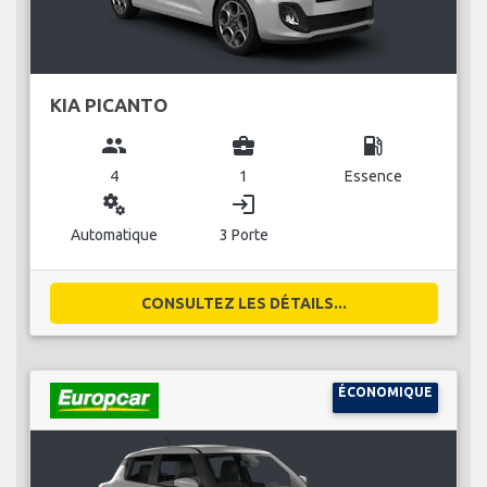
KIA PICANTO
group
business_center
local_gas_station
4
1
Essence
miscellaneous_services
login
Automatique
3 Porte
CONSULTEZ LES DÉTAILS...
ÉCONOMIQUE