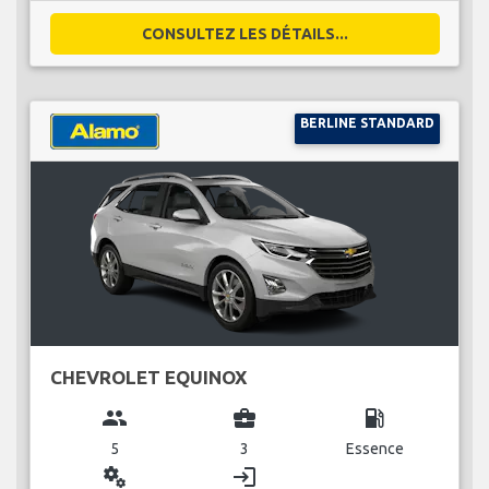
CONSULTEZ LES DÉTAILS...
BERLINE STANDARD
CHEVROLET EQUINOX
group
business_center
local_gas_station
5
3
Essence
miscellaneous_services
login