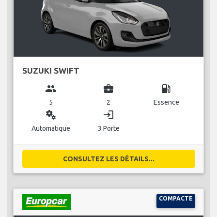
SUZUKI SWIFT
group
business_center
local_gas_station
5
2
Essence
miscellaneous_services
login
Automatique
3 Porte
CONSULTEZ LES DÉTAILS...
COMPACTE