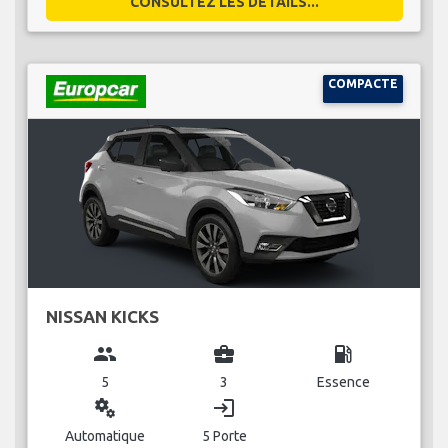
CONSULTEZ LES DÉTAILS...
COMPACTE
NISSAN KICKS
group
business_center
local_gas_station
5
3
Essence
miscellaneous_services
login
Automatique
5 Porte