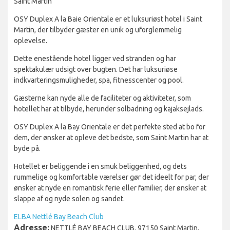
Saint Martin
OSY Duplex A la Baie Orientale er et luksuriøst hotel i Saint
Martin, der tilbyder gæster en unik og uforglemmelig
oplevelse.
Dette enestående hotel ligger ved stranden og har
spektakulær udsigt over bugten. Det har luksuriøse
indkvarteringsmuligheder, spa, fitnesscenter og pool.
Gæsterne kan nyde alle de faciliteter og aktiviteter, som
hotellet har at tilbyde, herunder solbadning og kajaksejlads.
OSY Duplex A la Bay Orientale er det perfekte sted at bo for
dem, der ønsker at opleve det bedste, som Saint Martin har at
byde på.
Hotellet er beliggende i en smuk beliggenhed, og dets
rummelige og komfortable værelser gør det ideelt for par, der
ønsker at nyde en romantisk ferie eller familier, der ønsker at
slappe af og nyde solen og sandet.
ELBA Nettlé Bay Beach Club
Adresse:
NETTLÉ BAY BEACH CLUB, 97150 Saint Martin,