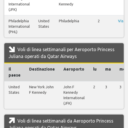
International
Kennedy
(JFK)
Philadelphia
United
Philadelphia
2
Visua
International
States
vo
(PHL)
Voli di linea settimanali per Aeroporto Princess
Juliana operati da Qatar Airways
il
Destinazione
Aeroporto
lu
ma
me
paese
United
New York John
John F
2
3
3
States
F Kennedy
Kennedy
International
(JFK)
Voli di linea settimanali da Aeroporto Princess
Juliana operati da Qatar Airways