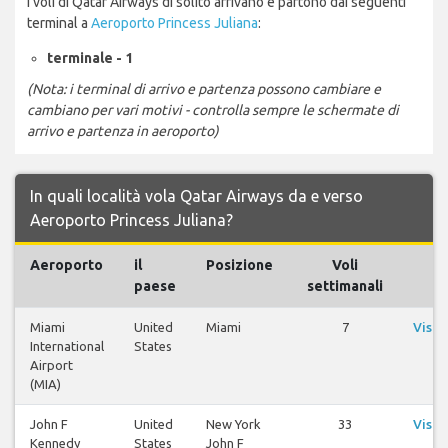
I voli di Qatar Airways di solito arrivano e partono dai seguenti
terminal a
Aeroporto Princess Juliana
:
terminale - 1
(Nota: i terminal di arrivo e partenza possono cambiare e
cambiano per vari motivi - controlla sempre le schermate di
arrivo e partenza in aeroporto)
In quali località vola Qatar Airways da e verso
Aeroporto Princess Juliana?
Aeroporto
il
Posizione
Voli
Vo
paese
settimanali
Miami
United
Miami
7
Visua
International
States
vo
Airport
(MIA)
John F
United
New York
33
Visua
Kennedy
States
John F
vo