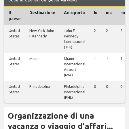
il
Destinazione
Aeroporto
lu
ma
me
paese
United
New York John
John F
2
2
2
States
F Kennedy
Kennedy
International
(JFK)
United
Miami
Miami
1
1
1
States
International
Airport
(MIA)
United
Philadelphia
Philadelphia
0
0
0
States
International
(PHL)
Organizzazione di una
vacanza o viaggio d'affari...